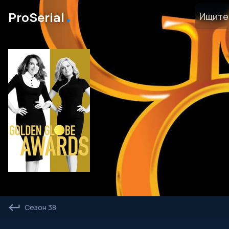
․
ProSerial
Сезон 38