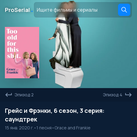
․
ProSerial
Эпизод 2
Эпизод 4
Грейс и Фрэнки, 6 сезон, 3 серия:
саундтрек
15 янв. 2020 г.
•
1 песня
•
Grace and Frankie