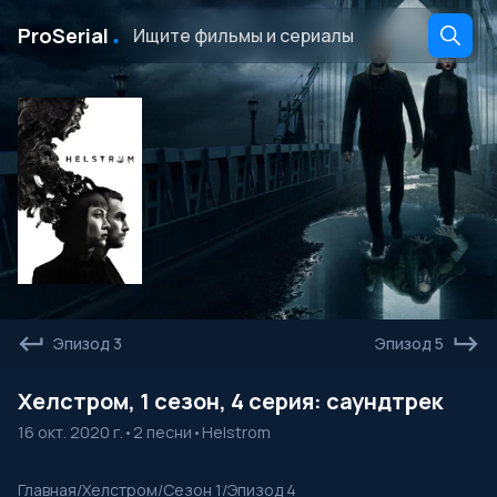
․
ProSerial
Эпизод 3
Эпизод 5
Хелстром, 1 сезон, 4 серия: саундтрек
16 окт. 2020 г.
•
2 песни
•
Helstrom
Главная
/
Хелстром
/
Сезон 1
/
Эпизод 4