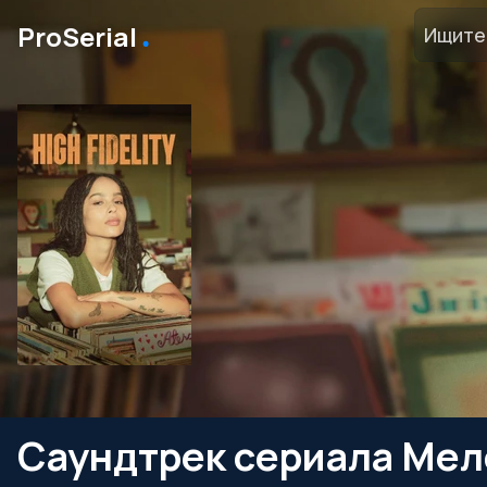
․
ProSerial
Саундтрек сериала Ме