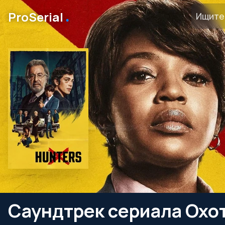
․
ProSerial
Саундтрек сериала Охо