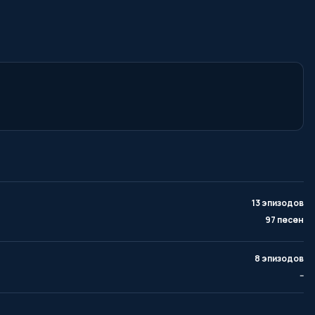
13 эпизодов
97 песен
8 эпизодов
--