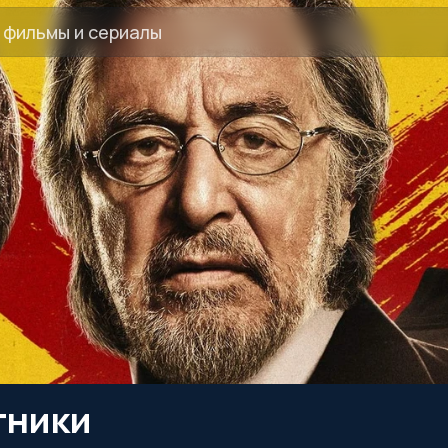
тники