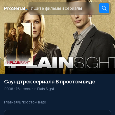
․
ProSerial
Саундтрек сериала В простом виде
2008
•
76 песен
•
In Plain Sight
Главная
/
В простом виде