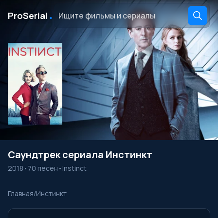
․
ProSerial
Саундтрек сериала Инстинкт
2018
•
70 песен
•
Instinct
Главная
/
Инстинкт