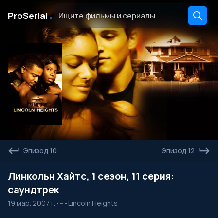
․
ProSerial
Эпизод 10
Эпизод 12
Линкольн Хайтс, 1 сезон, 11 серия:
саундтрек
19 мар. 2007 г.
•
--
•
Lincoln Heights