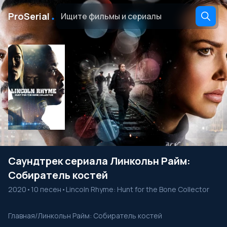
․
ProSerial
Саундтрек сериала Линкольн Райм:
Собиратель костей
2020
•
10 песен
•
Lincoln Rhyme: Hunt for the Bone Collector
Главная
/
Линкольн Райм: Собиратель костей