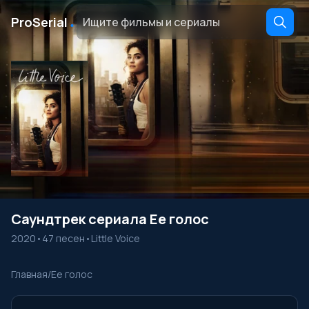
․
ProSerial
Саундтрек сериала Ее голос
2020
•
47 песен
•
Little Voice
Главная
/
Ее голос