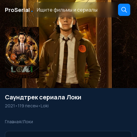
․
ProSerial
Саундтрек сериала Локи
2021
•
119 песен
•
Loki
Главная
/
Локи