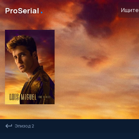
․
ProSerial
Эпизод 2