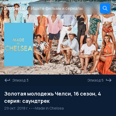
․
ProSerial
Эпизод 3
Эпизод 5
Золотая молодежь Челси, 16 сезон, 4
серия: саундтрек
29 окт. 2018 г.
•
--
•
Made in Chelsea