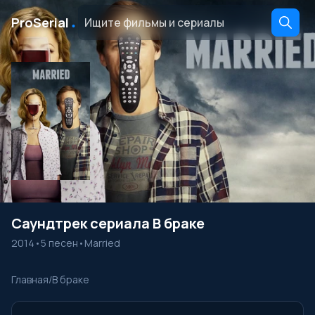
․
ProSerial
Саундтрек сериала В браке
2014
•
5 песен
•
Married
Главная
/
В браке