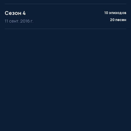
Сезон 4
10 эпизодов
20 песен
11 сент. 2016 г.