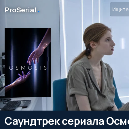
․
ProSerial
Саундтрек сериала Осм