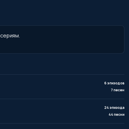
 сериям.
6 эпизодов
7 песен
24 эпизода
44 песни