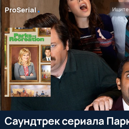
․
ProSerial
Саундтрек сериала Парк