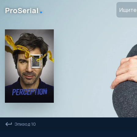
․
ProSerial
Эпизод 10