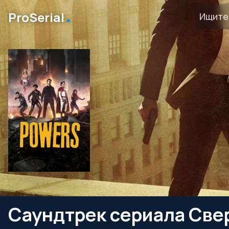
․
ProSerial
Саундтрек сериала Све