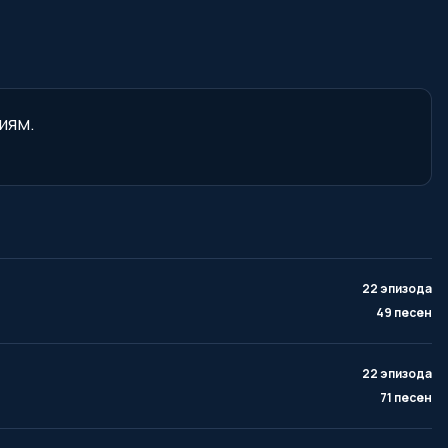
иям.
22 эпизода
49 песен
22 эпизода
71 песен