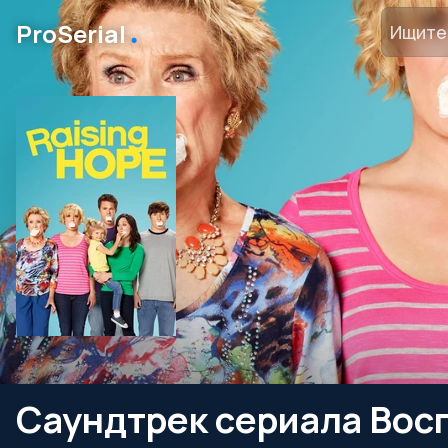
․
ProSerial
Саундтрек сериала Вос