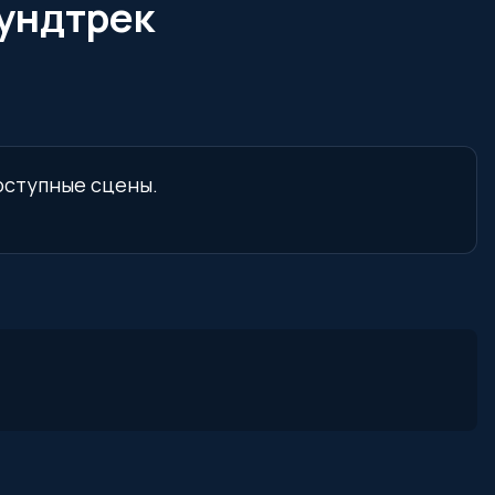
аундтрек
доступные сцены.