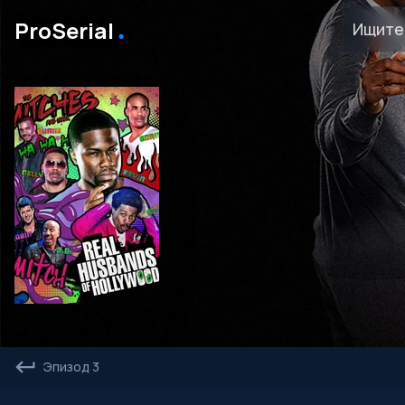
․
ProSerial
Эпизод 3