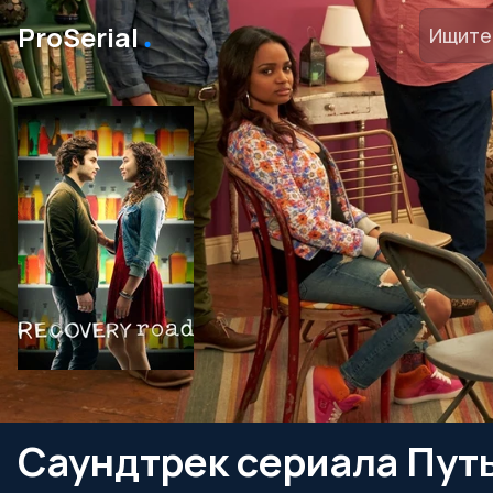
․
ProSerial
Саундтрек сериала Пут