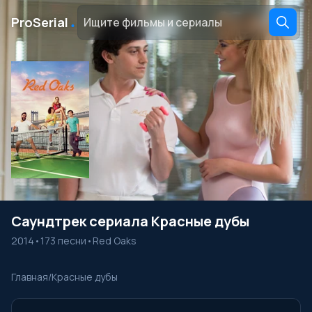
․
ProSerial
Саундтрек сериала Красные дубы
2014
•
173 песни
•
Red Oaks
Главная
/
Красные дубы