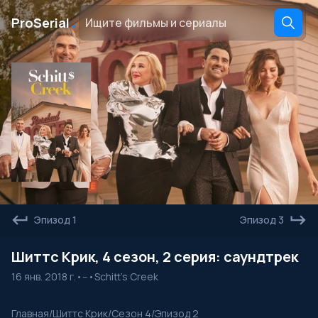
․
ProSerial
Эпизод 1
Эпизод 3
Шиттс Крик, 4 сезон, 2 серия: саундтрек
16 янв. 2018 г.
•
--
•
Schitt's Creek
Главная
/
Шиттс Крик
/
Сезон 4
/
Эпизод 2