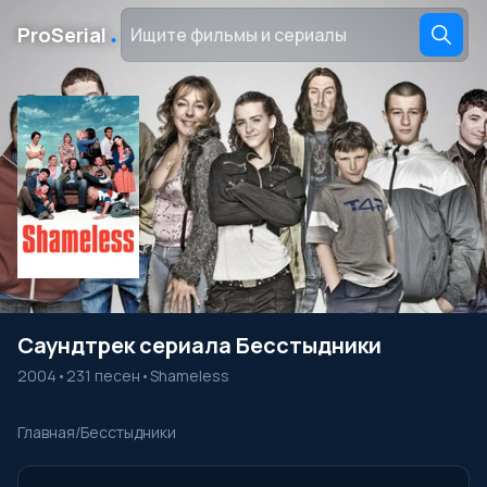
․
ProSerial
Саундтрек сериала Бесстыдники
2004
•
231 песен
•
Shameless
Главная
/
Бесстыдники