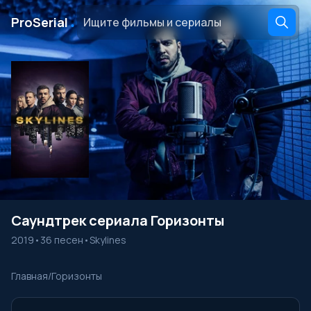
․
ProSerial
Саундтрек сериала Горизонты
2019
•
36 песен
•
Skylines
Главная
/
Горизонты