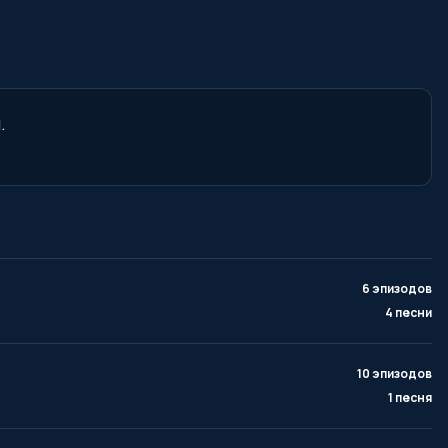
.
6 эпизодов
4 песни
10 эпизодов
1 песня