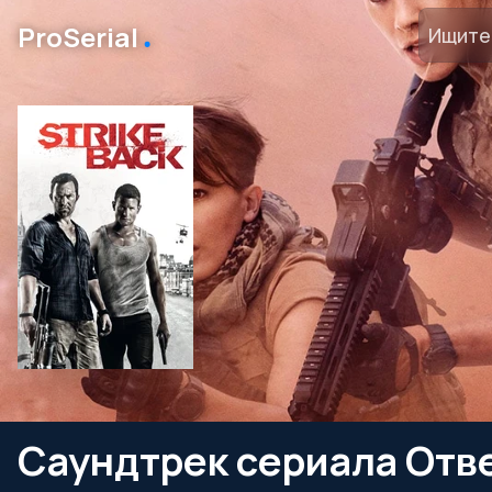
․
ProSerial
Саундтрек сериала Отв