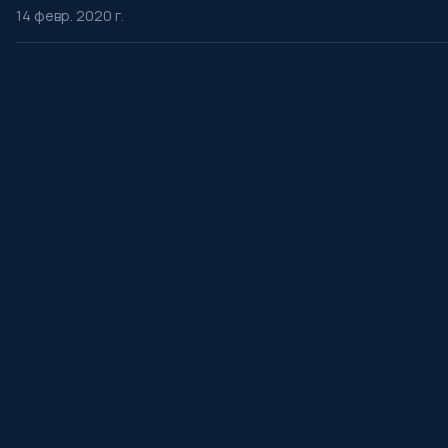
14 февр. 2020 г.
․
ProSerial
Откройте самую большую коллекцию саундтреков из фильмо