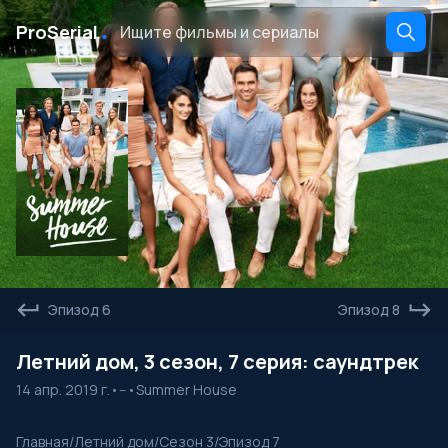
․
ProSerial
Эпизод 6
Эпизод 8
Летний дом, 3 сезон, 7 серия: саундтрек
14 апр. 2019 г.
•
--
•
Summer House
Главная
/
Летний дом
/
Сезон 3
/
Эпизод 7