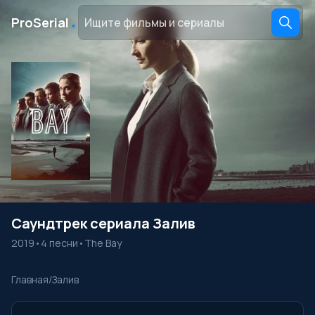
․
ProSerial
Саундтрек сериала Залив
2019
•
4 песни
•
The Bay
Главная
/
Залив