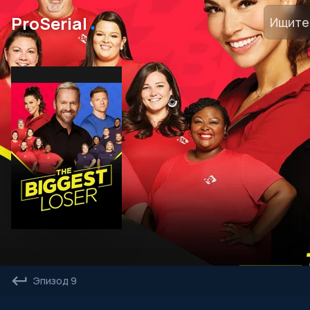
․
ProSerial
Эпизод 9