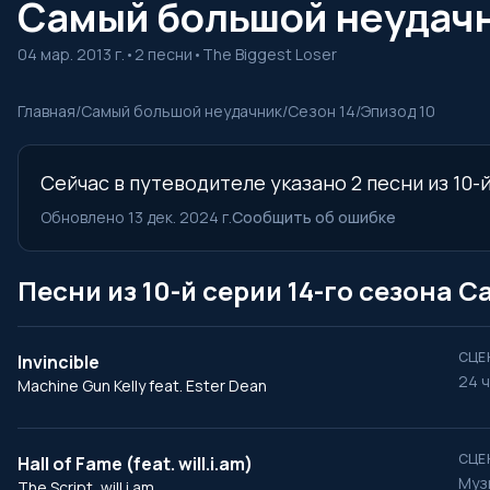
Самый большой неудачни
04 мар. 2013 г.
•
2 песни
•
The Biggest Loser
Главная
/
Самый большой неудачник
/
Сезон 14
/
Эпизод 10
Сейчас в путеводителе указано 2 песни из 10
Обновлено 13 дек. 2024 г.
Сообщить об ошибке
Песни из 10-й серии 14-го сезона
СЦЕ
Invincible
24 ч
Machine Gun Kelly feat. Ester Dean
СЦЕ
Hall of Fame (feat. will.i.am)
Музы
The Script, will.i.am