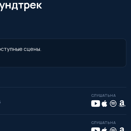
аундтрек
доступные сцены.
СЛУШАТЬ НА
5
СЛУШАТЬ НА