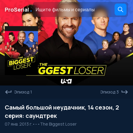
․
ProSerial
Эпизод 1
Эпизод 3
Самый большой неудачник, 14 сезон, 2
серия: саундтрек
07 янв. 2013 г.
•
--
•
The Biggest Loser