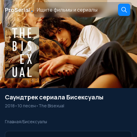
․
ProSerial
Саундтрек сериала Бисексуалы
2018
•
10 песен
•
The Bisexual
Главная
/
Бисексуалы