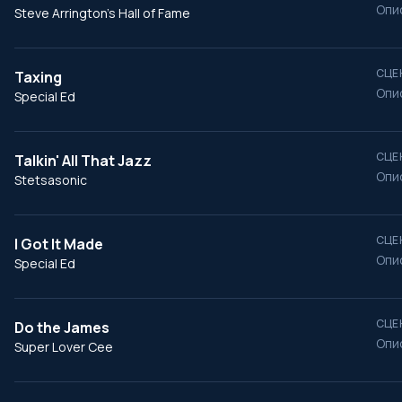
Опи
Steve Arrington's Hall of Fame
СЦЕ
Taxing
Опи
Special Ed
СЦЕ
Talkin' All That Jazz
Опи
Stetsasonic
СЦЕ
I Got It Made
Опи
Special Ed
СЦЕ
Do the James
Опи
Super Lover Cee