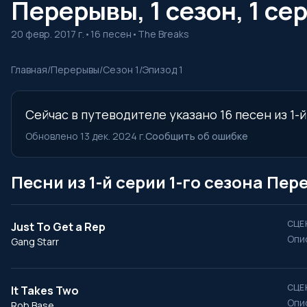
Перерывы, 1 сезон, 1 се
20 февр. 2017 г.
•
16 песен
•
The Breaks
Главная
/
Перерывы
/
Сезон 1
/
Эпизод 1
Сейчас в путеводителе указано 16 песен из 1-
Обновлено 13 дек. 2024 г.
Сообщить об ошибке
Песни из 1-й серии 1-го сезона Пе
СЦЕ
Just To Get a Rep
Опи
Gang Starr
СЦЕ
It Takes Two
Опи
Rob Base