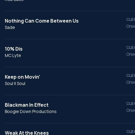
СЦЕ
Nothing Can Come Between Us
Опи
Sade
СЦЕ
10% Dis
Опи
MC Lyte
СЦЕ
Keep on Movin'
Опи
Soul II Soul
СЦЕ
Blackman In Effect
Опи
Boogie Down Productions
СЦЕ
Weak At the Knees