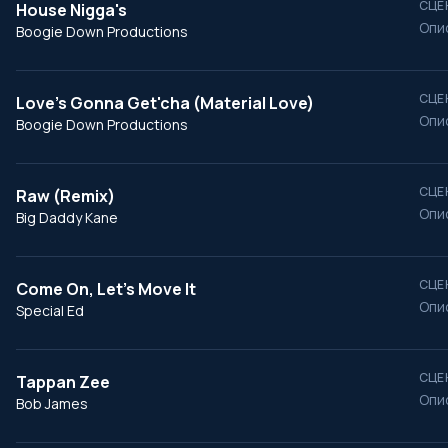
СЦЕ
House Nigga's
Опи
Boogie Down Productions
СЦЕ
Love's Gonna Get'cha (Material Love)
Опи
Boogie Down Productions
СЦЕ
Raw (Remix)
Опи
Big Daddy Kane
СЦЕ
Come On, Let's Move It
Опи
Special Ed
СЦЕ
Tappan Zee
Опи
Bob James