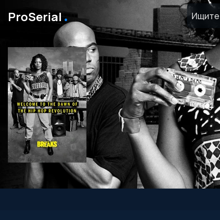
․
ProSerial