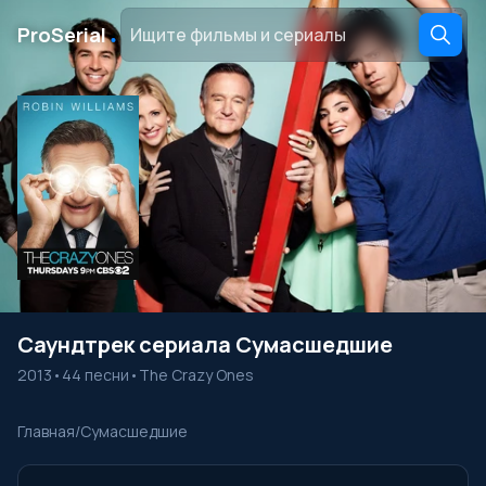
․
ProSerial
Саундтрек сериала Сумасшедшие
2013
•
44 песни
•
The Crazy Ones
Главная
/
Сумасшедшие