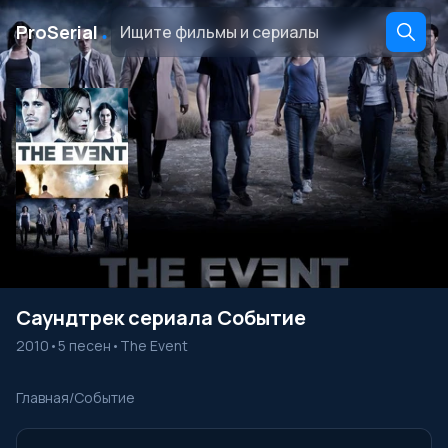
․
ProSerial
Саундтрек сериала Событие
2010
•
5 песен
•
The Event
Главная
/
Событие