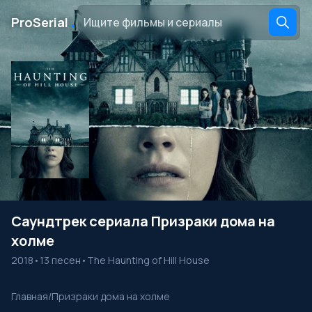
․
ProSerial
Саундтрек сериала Призраки дома на
холме
2018
•
13 песен
•
The Haunting of Hill House
Главная
/
Призраки дома на холме