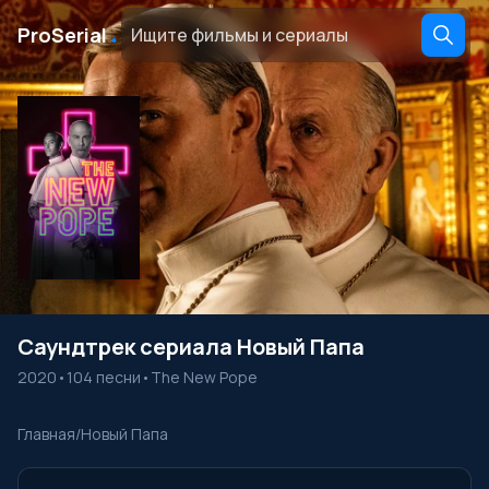
․
ProSerial
Саундтрек сериала Новый Папа
2020
•
104 песни
•
The New Pope
Главная
/
Новый Папа