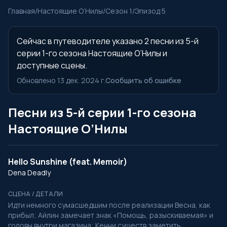
Главная
/
Настоящие О’Нилы
/
Сезон 1
/
Эпизод 5
Сейчас в путеводителе указано 2 песни из 5-й
серии 1-го сезона Настоящие О’Нилы и
доступные сцены.
Обновлено 13 дек. 2024 г.
Сообщить об ошибке
Песни из 5-й серии 1-го сезона
Настоящие О’Нилы
Hello Sunshine (feat. Memoir)
Dena Deadly
СЦЕНА / ДЕТАЛИ
Идти немного сумасшедшим после реализации Весна, как
прибыл; Айлин замечает знак «Помощь, разыскиваемая» и
головы внутри магазина; Кенни существ заметить