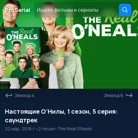
․
ProSerial
Эпизод 4
Эпизод 6
Настоящие О’Нилы, 1 сезон, 5 серия:
саундтрек
22 мар. 2016 г.
•
2 песни
•
The Real O'Neals