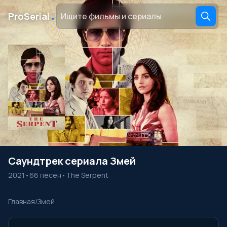
․
ProSerial
Саундтрек сериала Змей
2021
•
66 песен
•
The Serpent
Главная
/
Змей