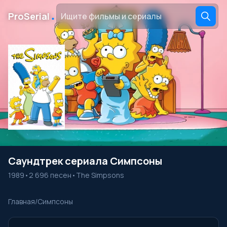
․
ProSerial
Саундтрек сериала Симпсоны
1989
•
2 696 песен
•
The Simpsons
Главная
/
Симпсоны