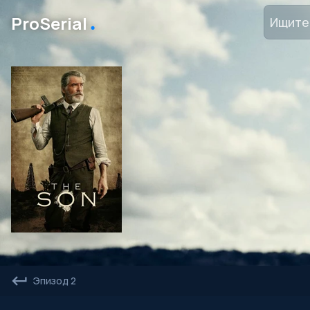
․
ProSerial
Эпизод 2