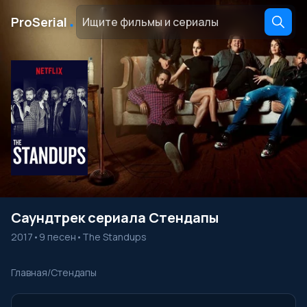
․
ProSerial
Саундтрек сериала Стендапы
2017
•
9 песен
•
The Standups
Главная
/
Стендапы