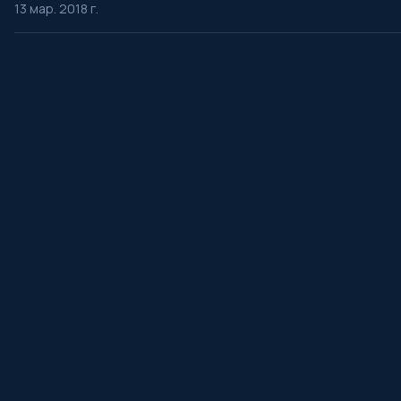
13 мар. 2018 г.
․
ProSerial
Откройте самую большую коллекцию саундтреков из фильмо