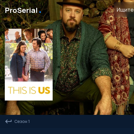
․
ProSerial
Сезон 1