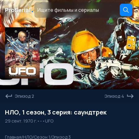
․
ProSerial
Эпизод 2
Эпизод 4
НЛО, 1 сезон, 3 серия: саундтрек
29 сент. 1970 г.
•
--
•
UFO
Главная
/
НЛО
/
Сезон 1
/
Эпизод 3