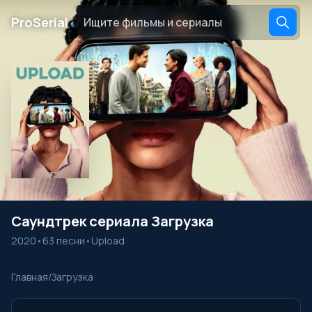
․
ProSerial
Саундтрек сериала Загрузка
2020
•
63 песни
•
Upload
Главная
/
Загрузка