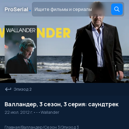
․
ProSerial
Эпизод 2
Валландер, 3 сезон, 3 серия: саундтрек
22 июл. 2012 г.
•
--
•
Wallander
Главная
/
Валландер
/
Сезон 3
/
Эпизод 3