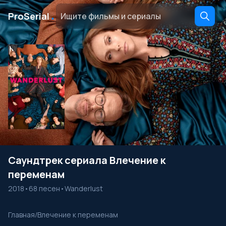
․
ProSerial
Саундтрек сериала Влечение к
переменам
2018
•
68 песен
•
Wanderlust
Главная
/
Влечение к переменам