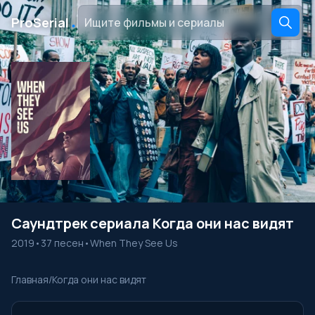
․
ProSerial
Саундтрек сериала Когда они нас видят
2019
•
37 песен
•
When They See Us
Главная
/
Когда они нас видят