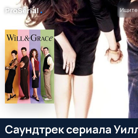
․
ProSerial
Саундтрек сериала Уилл