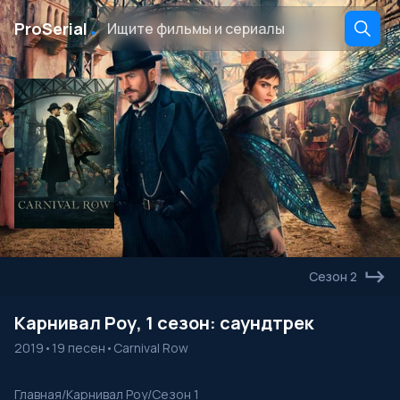
․
ProSerial
Сезон 2
Карнивал Роу, 1 сезон: саундтрек
2019
•
19 песен
•
Carnival Row
Главная
/
Карнивал Роу
/
Сезон 1